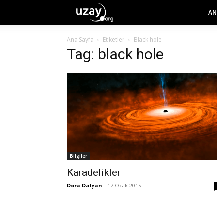
AN
Ana Sayfa
Etiketler
Black hole
Tag: black hole
Bilgiler
Karadelikler
Dora Dalyan
-
17 Ocak 2016