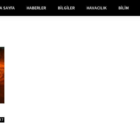
A SAYFA
HABERLER
BILGILER
HAVACILIK
BILIM
17