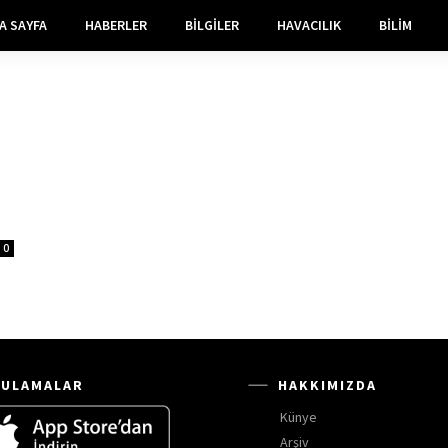
A SAYFA
HABERLER
BILGILER
HAVACILIK
BILIM
0
ULAMALAR
HAKKIMIZDA
Künye
Arşiv