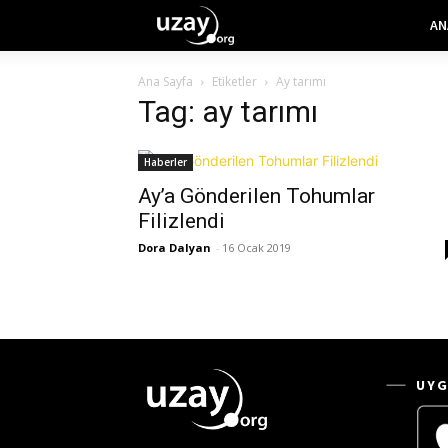
AN
Ana Sayfa
Etiketler
Ay tarımı
Tag: ay tarımı
Haberler
Ay’a Gönderilen Tohumlar
Filizlendi
Dora Dalyan
-
16 Ocak 2019
UYG