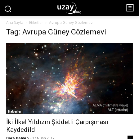
Ana Sayfa
Etiketler
Avrupa Güney Gözlemevi
Tag: Avrupa Güney Gözlemevi
Haberler
İki İlkel Yıldızın Şiddetli Çarpışması
Kaydedildi
Dora Dalyan
-
17 Nisan 2017
0