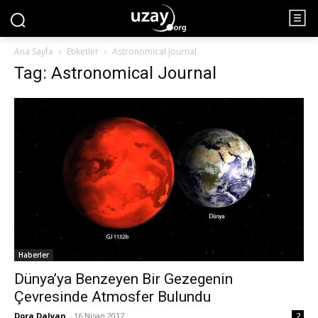
Ana Sayfa
Etiketler
Astronomical Journal
Tag: Astronomical Journal
Haberler
Dünya’ya Benzeyen Bir Gezegenin
Çevresinde Atmosfer Bulundu
Dora Dalyan
-
16 Nisan 2017
2