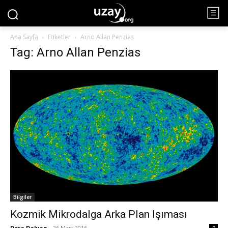
Ana Sayfa
Etiketler
Arno Allan Penzias
Tag: Arno Allan Penzias
Bilgiler
Kozmik Mikrodalga Arka Plan Işıması
Dora Dalyan
-
26 Mart 2016
0