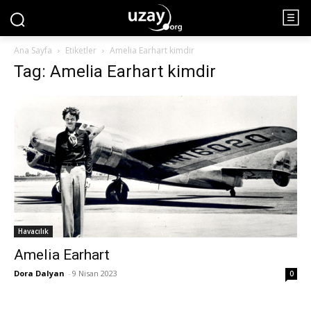
Ana Sayfa
Etiketler
Amelia Earhart kimdir
Tag: Amelia Earhart kimdir
Havacılık
Amelia Earhart
Dora Dalyan
-
9 Nisan 2023
0