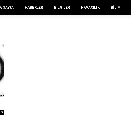
A SAYFA
HABERLER
BILGILER
HAVACILIK
BILIM
0