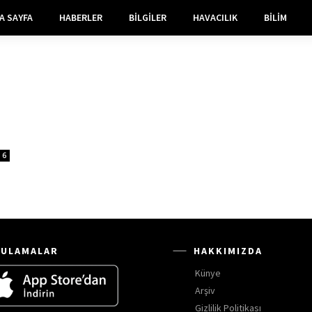
A SAYFA
HABERLER
BILGILER
HAVACILIK
BILIM
6
ULAMALAR
HAKKIMIZDA
Künye
Arşiv
Gizlilik Politikası