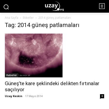
Ana Sayfa
Etiketler
2014 güneş patlamaları
Tag: 2014 güneş patlamaları
Haberler
Güneş’te kare şeklindeki delikten fırtınalar
saçılıyor
Uzay Keskin
-
17 Mayıs 2014
0