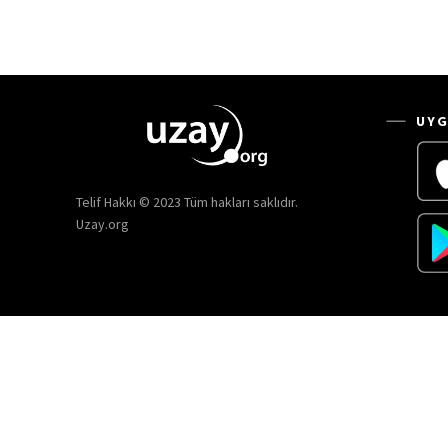
UYG
Telif Hakkı © 2023 Tüm hakları saklıdır.
Uzay.org