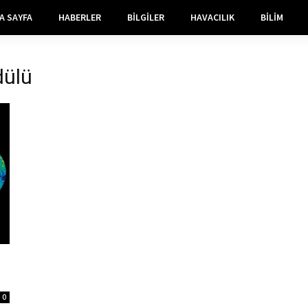
A SAYFA
HABERLER
BILGILER
HAVACILIK
BILIM
dülü
0