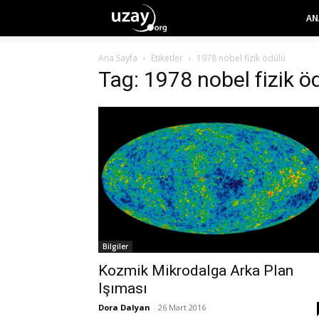
AN
Ana Sayfa
Etiketler
1978 nobel fizik ödülü
Tag: 1978 nobel fizik ö
Bilgiler
Kozmik Mikrodalga Arka Plan
Işıması
Dora Dalyan
-
26 Mart 2016