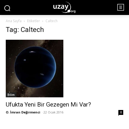
Ana Sayfa
Etiketler
Caltech
Tag: Caltech
Bilim
Ufukta Yeni Bir Gezegen Mi Var?
O. İmran Değirmenci
-
22 Ocak 2016
0